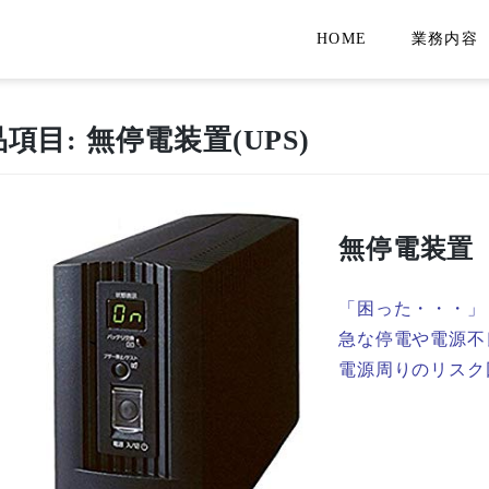
HOME
業務内容
品項目:
無停電装置(UPS)
無停電装置
「困った・・・」
急な停電や電源不
電源周りのリスク